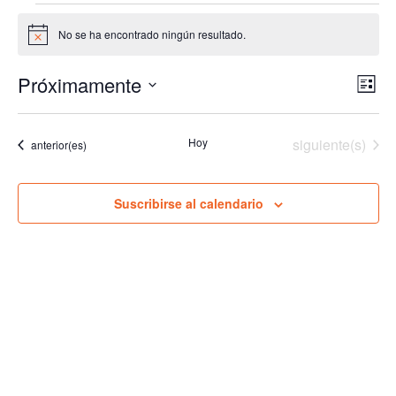
Eventos
No se ha encontrado ningún resultado.
Aviso
Próximamente
Nav
Na
Lista
de
Seleccionar
de
vis
fecha.
vis
Eventos
Hoy
siguiente(s)
Eventos
anterior(es)
de
Ev
Suscribirse al calendario