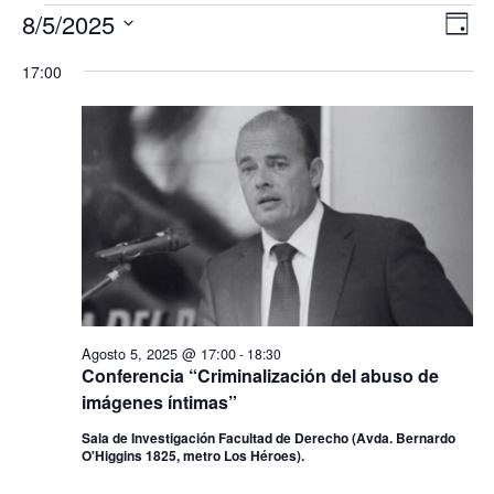
Eventos
8/5/2025
Nav
Na
Día
de
en
Seleccionar
de
17:00
vis
fecha.
Agosto
vis
de
5,
Ev
2025
Agosto 5, 2025 @ 17:00
-
18:30
Conferencia “Criminalización del abuso de
imágenes íntimas”
Sala de Investigación Facultad de Derecho (Avda. Bernardo
O'Higgins 1825, metro Los Héroes).