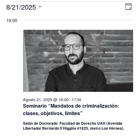
Eventos
8/21/2025
Nav
Na
Día
de
en
Seleccionar
de
16:00
vis
fecha.
Agosto
vis
de
21,
Ev
2025
Agosto 21, 2025 @ 16:00
-
17:30
Seminario “Mandatos de criminalización:
clases, objetivos, límites”
Salón de Doctorado Facultad de Derecho UAH (Avenida
Libertador Bernardo 0’Higgins #1825, metro Los Héroes).