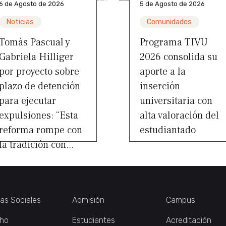
6 de Agosto de 2026
5 de Agosto de 2026
Noticias
Comunidades
Tomás Pascual y
Programa TIVU
Gabriela Hilliger
2026 consolida su
por proyecto sobre
aporte a la
plazo de detención
inserción
para ejecutar
universitaria con
expulsiones: “Esta
alta valoración del
reforma rompe con
estudiantado
la tradición con...
ias Sociales
Admisión
Campus
ho
Estudiantes
Acreditación