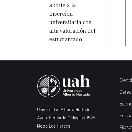
aporte a la
inserción
universitaria con
alta valoración del
estudiantado
Cienc
Derec
Econo
Universidad Alberto Hurtado
Educa
Avda. Bernardo O’Higgins 1825
Metro Los Héroes
Filoso