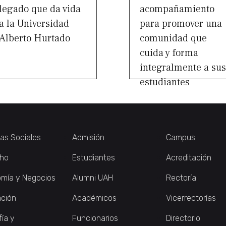
legado que da vida
acompañamiento
a la Universidad
para promover una
Alberto Hurtado
comunidad que
cuida y forma
integralmente a sus
estudiantes
ias Sociales
Admisión
Campus
ho
Estudiantes
Acreditación
mía y Negocios
Alumni UAH
Rectoría
ción
Académicos
Vicerrectorías
fía y
Funcionarios
Directorio