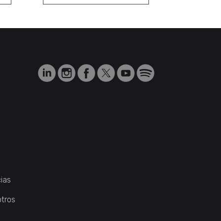
ias
otros