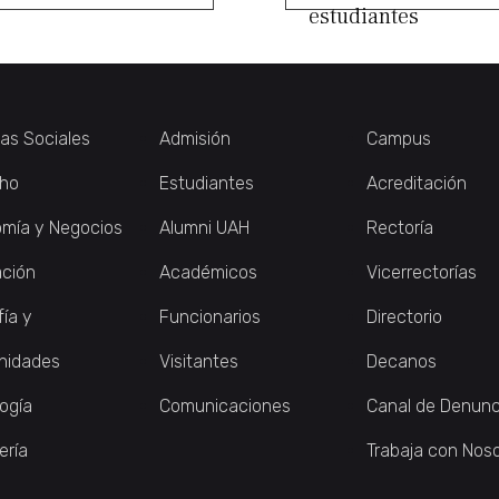
estudiantes
ias Sociales
Admisión
Campus
ho
Estudiantes
Acreditación
mía y Negocios
Alumni UAH
Rectoría
ción
Académicos
Vicerrectorías
fía y
Funcionarios
Directorio
nidades
Visitantes
Decanos
logía
Comunicaciones
Canal de Denunc
ería
Trabaja con Nos