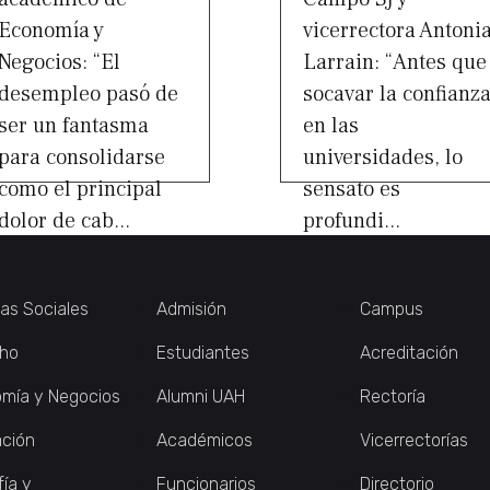
Economía y
vicerrectora Antoni
Negocios: “El
Larrain: “Antes que
desempleo pasó de
socavar la confianz
ser un fantasma
en las
para consolidarse
universidades, lo
como el principal
sensato es
dolor de cab...
profundi...
ias Sociales
Admisión
Campus
ho
Estudiantes
Acreditación
mía y Negocios
Alumni UAH
Rectoría
ción
Académicos
Vicerrectorías
fía y
Funcionarios
Directorio