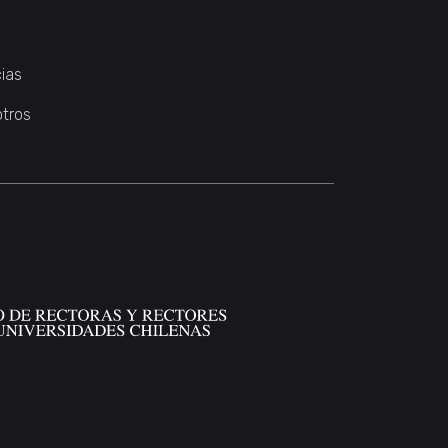
ias
otros