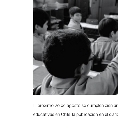
El próximo 26 de agosto se cumplen cien años
educativas en Chile: la publicación en el dia