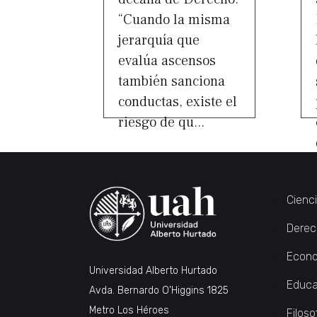
“Cuando la misma
jerarquía que
evalúa ascensos
también sanciona
conductas, existe el
riesgo de qu...
Cienc
Derec
Econo
Universidad Alberto Hurtado
Educa
Avda. Bernardo O’Higgins 1825
Metro Los Héroes
Filoso