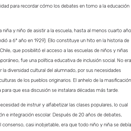
dad para recordar cómo los debates en torno a la educación
 niña y niño de asistir a la escuela, hasta al menos cuarto añ
ió a 6º año en 1929). Ello constituye un hito en la historia de
hile, que posibilitó el acceso a las escuelas de niños y niñas
oráneo, fue una política educativa de inclusión social. No er
r la diversidad cultural del alumnado, por sus necesidades
culturas de los pueblos originarios. El anhelo de la masificació
a para que esa discusión se instalara décadas más tarde.
ecesidad de instruir y alfabetizar las clases populares, lo cual
ón e integración escolar. Después de 20 años de debates,
l consenso, casi inobjetable, era que todo niño y niña se debí