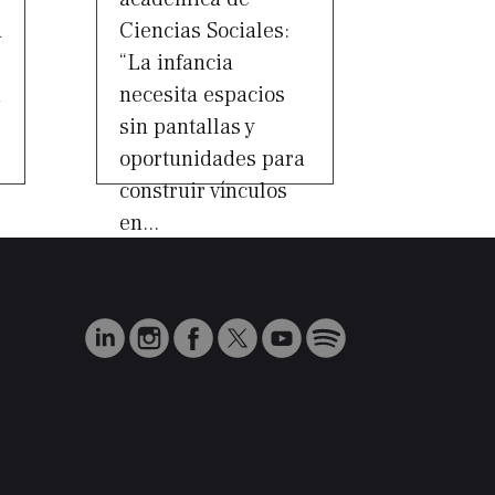
a
Ciencias Sociales:
“La infancia
a
necesita espacios
sin pantallas y
oportunidades para
construir vínculos
en...