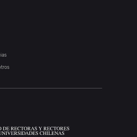
ias
otros