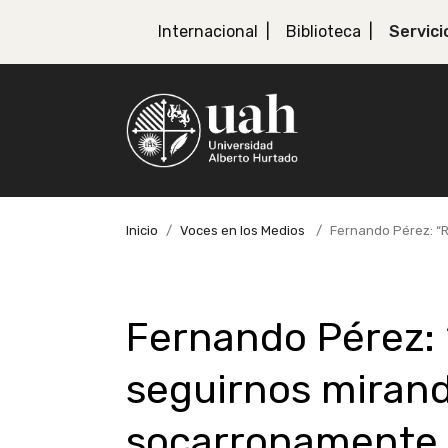
Internacional
Biblioteca
Servici
Inicio
Voces en los Medios
Fernando Pérez: “R
Fernando Pérez: 
seguirnos mirand
socarronamente d