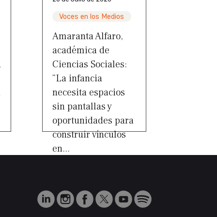
Voces en los Medios
Amaranta Alfaro,
académica de
a
Ciencias Sociales:
“La infancia
a
necesita espacios
sin pantallas y
oportunidades para
construir vínculos
en...