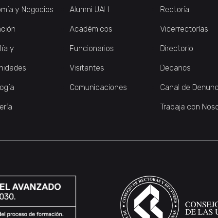
mía y Negocios
Alumni UAH
Rectoría
ción
Académicos
Vicerrectorías
fía y
Funcionarios
Directorio
nidades
Visitantes
Decanos
logía
Comunicaciones
Canal de Denunc
ería
Trabaja con Nos