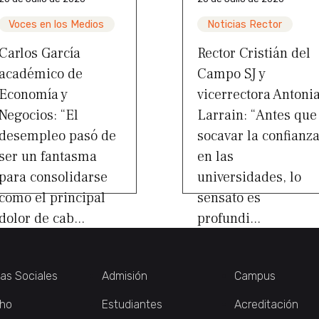
Voces en los Medios
Noticias Rector
Carlos García
Rector Cristián del
académico de
Campo SJ y
Economía y
vicerrectora Antoni
Negocios: “El
Larrain: “Antes que
desempleo pasó de
socavar la confianz
ser un fantasma
en las
para consolidarse
universidades, lo
como el principal
sensato es
dolor de cab...
profundi...
ias Sociales
Admisión
Campus
ho
Estudiantes
Acreditación