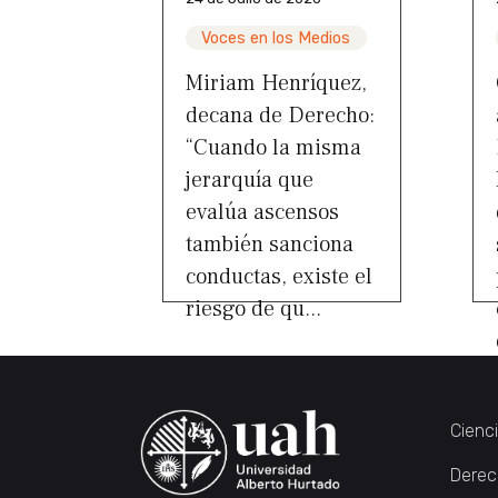
Voces en los Medios
Miriam Henríquez,
decana de Derecho:
“Cuando la misma
jerarquía que
evalúa ascensos
también sanciona
conductas, existe el
riesgo de qu...
Cienc
Derec