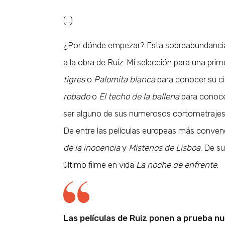
(…)
¿Por dónde empezar? Esta sobreabundancia d
a la obra de Ruiz. Mi selección para una prime
tigres
o
Palomita blanca
para conocer su cin
robado
o
El techo de la ballena
para conoce
ser alguno de sus numerosos cortometraje
De entre las películas europeas más convenc
de la inocencia
y
Misterios de Lisboa
. De su
último filme en vida
La noche de enfrente
.
Las películas de Ruiz ponen a prueba nu