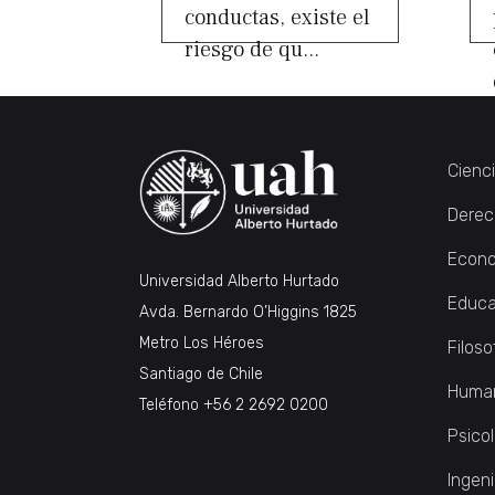
conductas, existe el
riesgo de qu...
Cienc
Derec
Econo
Universidad Alberto Hurtado
Educa
Avda. Bernardo O’Higgins 1825
Metro Los Héroes
Filoso
Santiago de Chile
Huma
Teléfono
+56 2 2692 0200
Psico
Ingeni