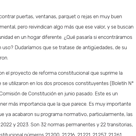
contrar puertas, ventanas, parquet o rejas en muy buen
imental, pero reivindican algo más que ese valor, y se buscan
unidad en un hogar diferente. ¿Qué pasaría si encontráramos
sin uso? Dudaríamos que se tratase de antigüedades, de su
ron.
n el proyecto de reforma constitucional que suprime la
 se utilizaron en los dos procesos constituyentes (Boletín Nº
a Comisión de Constitución en junio pasado. Este es un
ener más importancia que la que parece. Es muy importante
que ya acabaron su programa normativo, particularmente, las
s 2022 y 2023. Son 32 normas permanentes y 22 transitorias,
itucional números 21.200, 21.216, 21.221, 21.257, 21.261,