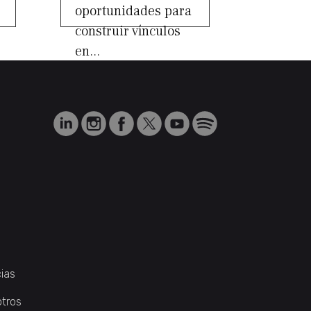
oportunidades para
construir vínculos
en...
ias
otros