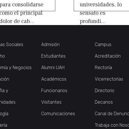
para consolidarse
universidades, lo
como el principal
sensato es
dolor de cab...
profundi...
ias Sociales
Admisión
Campus
ho
Estudiantes
Acreditación
mía y Negocios
Alumni UAH
Rectoría
ción
Académicos
Vicerrectorías
fía y
Funcionarios
Directorio
nidades
Visitantes
Decanos
logía
Comunicaciones
Canal de Denunc
ería
Trabaja con Nos