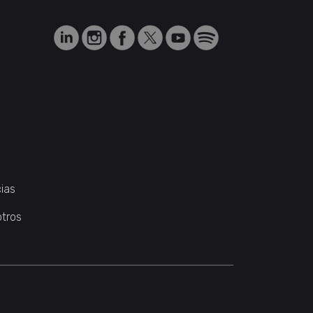
ias
otros