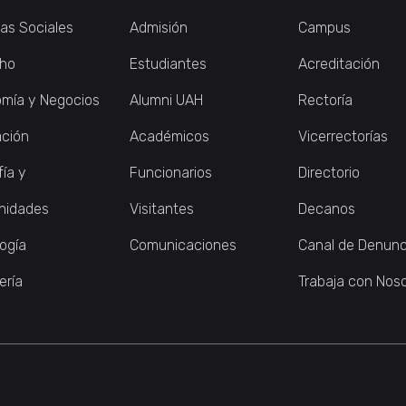
ias Sociales
Admisión
Campus
ho
Estudiantes
Acreditación
mía y Negocios
Alumni UAH
Rectoría
ción
Académicos
Vicerrectorías
fía y
Funcionarios
Directorio
nidades
Visitantes
Decanos
logía
Comunicaciones
Canal de Denunc
ería
Trabaja con Nos