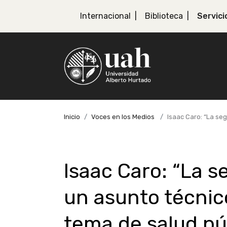
Internacional
Biblioteca
Servici
Inicio
Voces en los Medios
Isaac Caro: “La seg
Isaac Caro: “La s
un asunto técnic
tema de salud púb