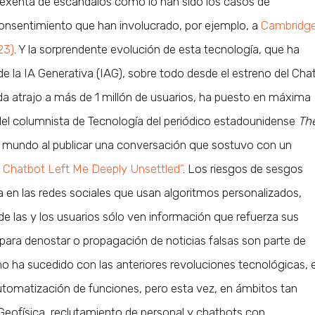
o exenta de escándalos como lo han sido los casos de
 consentimiento que han involucrado, por ejemplo, a
Cambridg
23)
. Y la sorprendente evolución de esta tecnología, que ha
e la IA Generativa (IAG), sobre todo desde el estreno del Cha
a atrajo a más de 1 millón de usuarios, ha puesto en máxima
 del columnista de Tecnología del periódico estadounidense
Th
 mundo al publicar una conversación que sostuvo con un
s Chatbot Left Me Deeply Unsettled”
. Los riesgos de sesgos
ía en las redes sociales que usan algoritmos personalizados,
e las y los usuarios sólo ven información que refuerza sus
s para denostar o propagación de noticias falsas son parte de
mo ha sucedido con las anteriores revoluciones tecnológicas, e
tomatización de funciones, pero esta vez, en ámbitos tan
eofísica, reclutamiento de personal y chatbots con