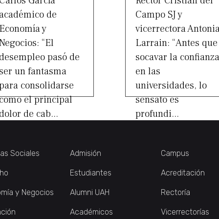
Carlos García
Rector Cristián del
académico de
Campo SJ y
Economía y
vicerrectora Antoni
Negocios: “El
Larrain: “Antes que
desempleo pasó de
socavar la confianz
ser un fantasma
en las
para consolidarse
universidades, lo
como el principal
sensato es
dolor de cab...
profundi...
ias Sociales
Admisión
Campus
ho
Estudiantes
Acreditación
mía y Negocios
Alumni UAH
Rectoría
ción
Académicos
Vicerrectorías