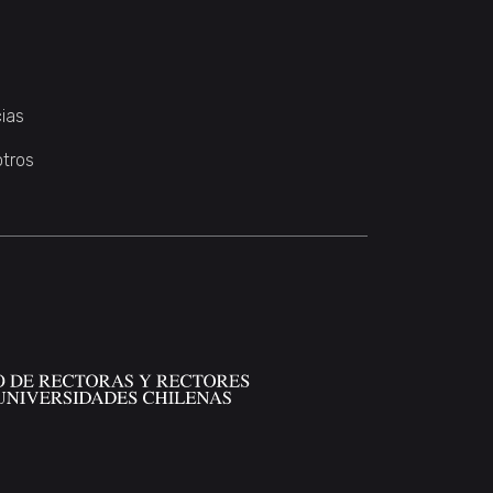
ias
otros