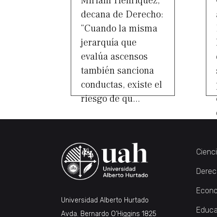
Miriam Henríquez,
decana de Derecho:
“Cuando la misma
jerarquía que
evalúa ascensos
también sanciona
conductas, existe el
riesgo de qu...
Cienc
Derec
Econo
Universidad Alberto Hurtado
Educa
Avda. Bernardo O’Higgins 1825