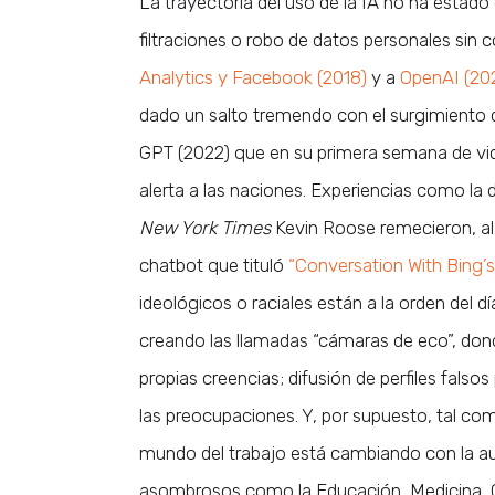
La trayectoria del uso de la IA no ha estad
filtraciones o robo de datos personales sin
Analytics y Facebook (2018)
y a
OpenAI (20
dado un salto tremendo con el surgimiento d
GPT (2022) que en su primera semana de vid
alerta a las naciones. Experiencias como la
New York Times
Kevin Roose remecieron, al
chatbot que tituló
“Conversation With Bing’
ideológicos o raciales están a la orden del d
creando las llamadas “cámaras de eco”, dond
propias creencias; difusión de perfiles falso
las preocupaciones. Y, por supuesto, tal co
mundo del trabajo está cambiando con la au
asombrosos como la Educación, Medicina, G