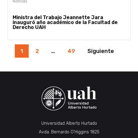
Ministra del Trabajo Jeannette Jara
inauguró año académico de la Facultad de
Derecho UAH
Paginación
1
2
…
49
Siguiente
de
entradas
Universidad Alberto Hurtado
Avda. Bernardo O’Higgins 1825