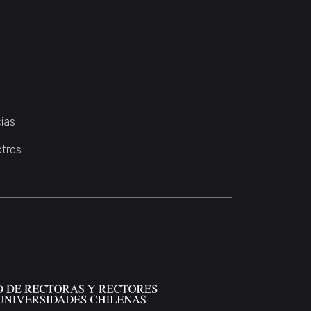
ias
otros