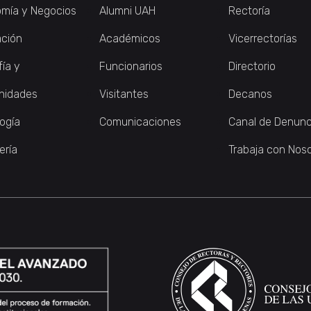
mía y Negocios
Alumni UAH
Rectoría
ción
Académicos
Vicerrectorías
fía y
Funcionarios
Directorio
nidades
Visitantes
Decanos
logía
Comunicaciones
Canal de Denunc
ería
Trabaja con Nos