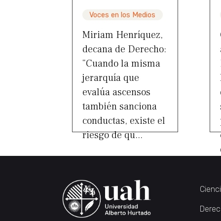
Voces en los Medios
Miriam Henríquez,
decana de Derecho:
“Cuando la misma
jerarquía que
evalúa ascensos
también sanciona
conductas, existe el
riesgo de qu...
Cienc
Derec