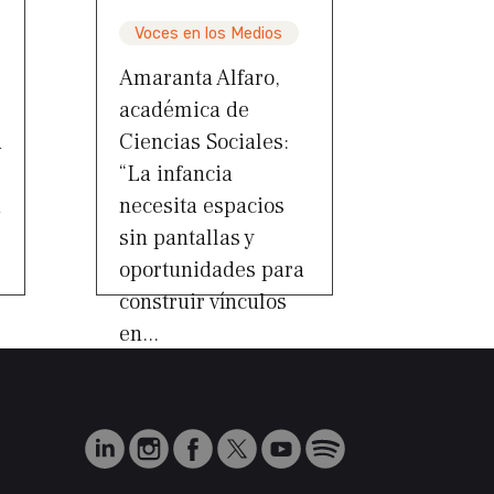
Voces en los Medios
Amaranta Alfaro,
académica de
a
Ciencias Sociales:
“La infancia
a
necesita espacios
sin pantallas y
oportunidades para
construir vínculos
en...