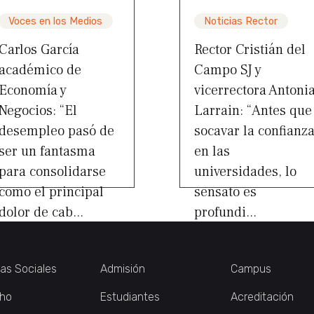
Voces en los Medios
Noticias Rector
Carlos García
Rector Cristián del
académico de
Campo SJ y
Economía y
vicerrectora Antoni
Negocios: “El
Larrain: “Antes que
desempleo pasó de
socavar la confianz
ser un fantasma
en las
para consolidarse
universidades, lo
como el principal
sensato es
dolor de cab...
profundi...
ias Sociales
Admisión
Campus
ho
Estudiantes
Acreditación