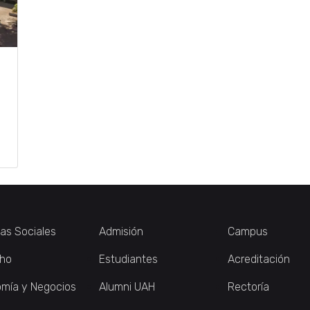
ias Sociales
Admisión
Campus
ho
Estudiantes
Acreditación
mía y Negocios
Alumni UAH
Rectoría