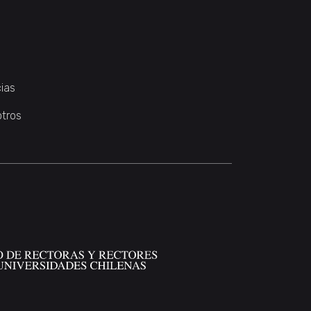
ias
otros