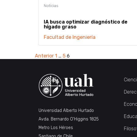
IA busca optimizar diagnóstico de
hígado graso
Facultad de Ingeniería
Paginación
Anterior
1
…
5
6
de
entradas
Cienc
Derec
Econo
Universidad Alberto Hurtado
Educa
Avda. Bernardo O’Higgins 1825
Metro Los Héroes
Filoso
Santiago de Chile