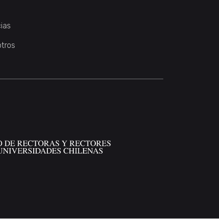
ias
otros