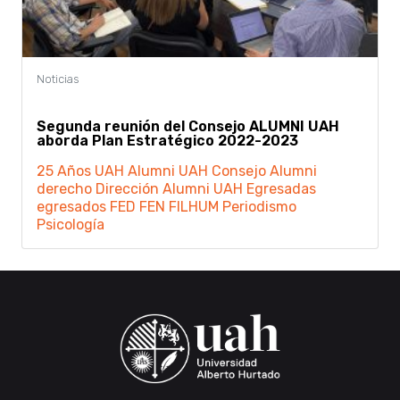
Segunda reunión del Consejo ALUMNI UAH
aborda Plan Estratégico 2022-2023
25 Años UAH
Alumni UAH
Consejo Alumni
derecho
Dirección Alumni UAH
Egresadas
egresados
FED
FEN
FILHUM
Periodismo
Psicología