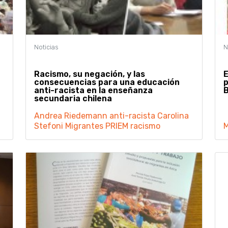
Racismo, su negación, y las
E
consecuencias para una educación
p
anti-racista en la enseñanza
B
secundaria chilena
Andrea Riedemann
anti-racista
Carolina
Stefoni
Migrantes
PRIEM
racismo
M