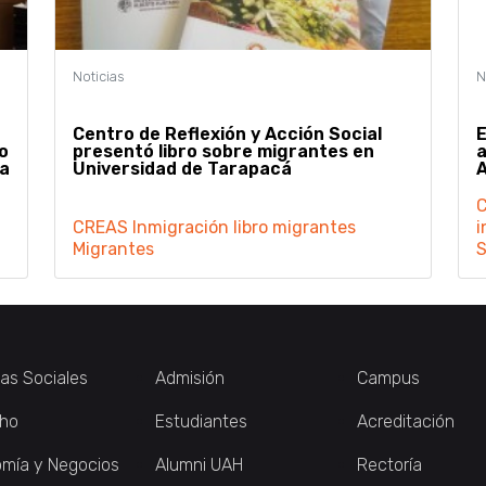
Centro de Reflexión y Acción Social
E
o
presentó libro sobre migrantes en
a
ra
Universidad de Tarapacá
A
C
CREAS
Inmigración
libro migrantes
i
Migrantes
S
ias Sociales
Admisión
Campus
ho
Estudiantes
Acreditación
mía y Negocios
Alumni UAH
Rectoría