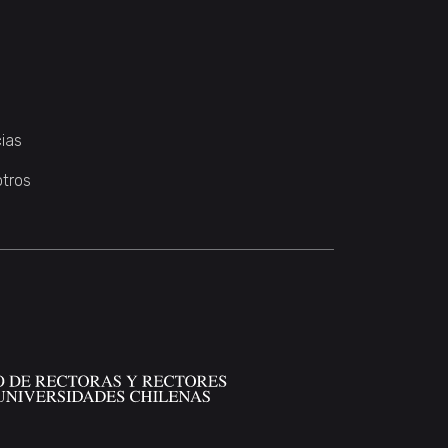
ias
otros