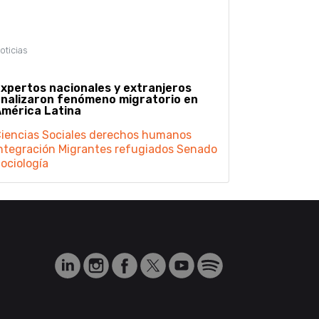
xpertos nacionales y extranjeros
nalizaron fenómeno migratorio en
mérica Latina
iencias Sociales
derechos humanos
ntegración
Migrantes
refugiados
Senado
ociología