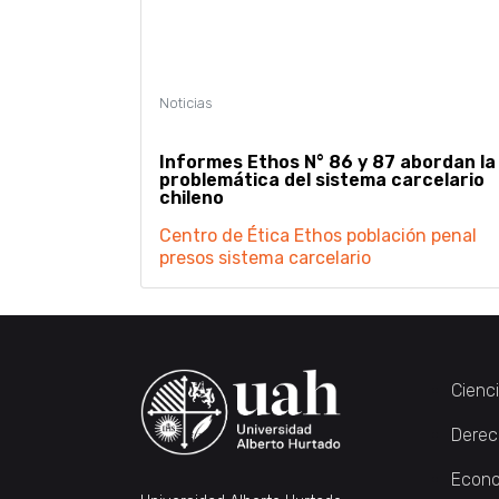
Informes Ethos N° 86 y 87 abordan la
problemática del sistema carcelario
chileno
Centro de Ética
Ethos
población penal
presos
sistema carcelario
Cienc
Derec
Econo