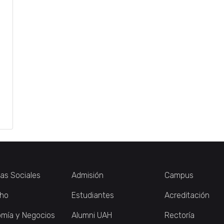
ias Sociales
Admisión
Campus
ho
Estudiantes
Acreditación
mía y Negocios
Alumni UAH
Rectoría