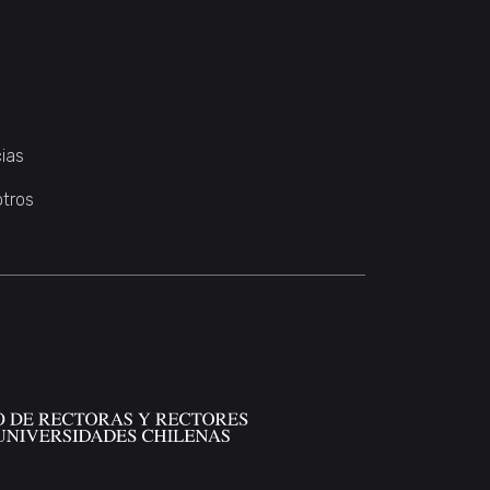
ias
otros