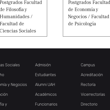
Postgrados Facultad
Postgrados Faculta
de Filosofía y
de Economía y
Humanidades /
Negocios / Facultad
Facultad de
de Psicología
Ciencias Sociales
ias Sociales
Admisión
Campus
ho
Estudiantes
Acreditación
mía y Negocios
Alumni UAH
Rectoría
ción
Académicos
Vicerrectorías
fía y
Funcionarios
Directorio