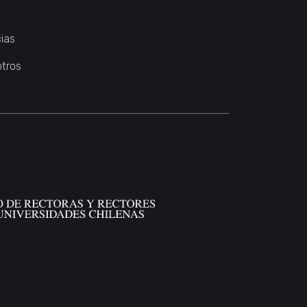
ias
otros