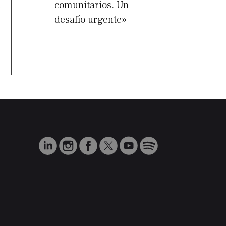
d
comunitarios. Un
desafío urgente»