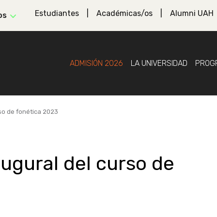
Estudiantes
Académicas/os
Alumni UAH
os
ADMISIÓN 2026
LA UNIVERSIDAD
PROG
so de fonética 2023
augural del curso de