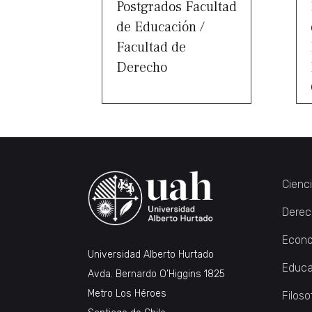
Postgrados Facultad
de Educación /
Facultad de
Derecho
Cienc
Derec
Econo
Universidad Alberto Hurtado
Educa
Avda. Bernardo O’Higgins 1825
Metro Los Héroes
Filoso