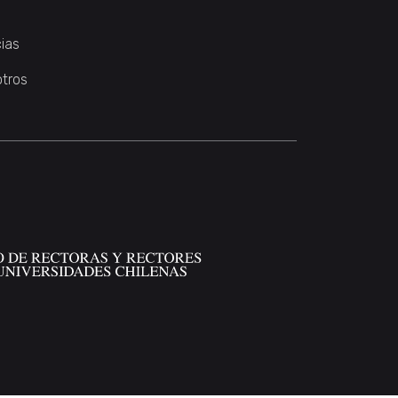
ias
otros