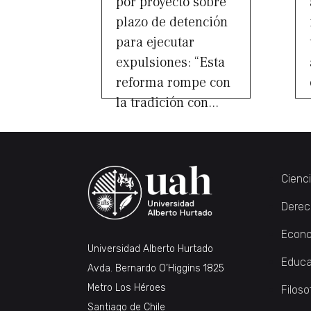
por proyecto sobre
plazo de detención
para ejecutar
expulsiones: “Esta
reforma rompe con
la tradición con...
Cienc
Derec
Econo
Universidad Alberto Hurtado
Educa
Avda. Bernardo O’Higgins 1825
Metro Los Héroes
Filoso
Santiago de Chile