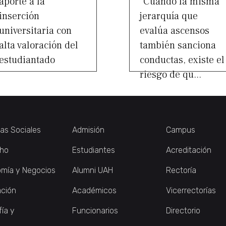
aporte a la
“Cuando la misma
inserción
jerarquía que
universitaria con
evalúa ascensos
alta valoración del
también sanciona
estudiantado
conductas, existe el
riesgo de qu...
ias Sociales
Admisión
Campus
ho
Estudiantes
Acreditación
mía y Negocios
Alumni UAH
Rectoría
ción
Académicos
Vicerrectorías
fía y
Funcionarios
Directorio