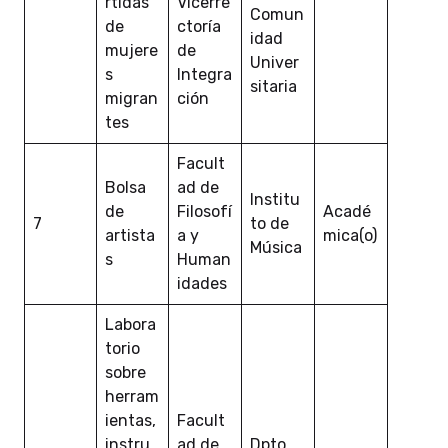
rtidas
Vicerre
Comun
de
ctoría
idad
mujere
de
Univer
s
Integra
sitaria
migran
ción
tes
Facult
Bolsa
ad de
Institu
de
Filosofí
Acadé
7
to de
artista
a y
mica(o)
Música
s
Human
idades
Labora
torio
sobre
herram
ientas,
Facult
instru
ad de
Dpto.