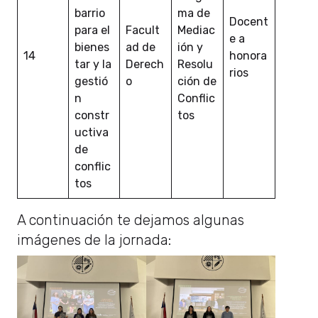
barrio
ma de
Docent
para el
Facult
Mediac
e a
bienes
ad de
ión y
14
honora
tar y la
Derech
Resolu
rios
gestió
o
ción de
n
Conflic
constr
tos
uctiva
de
conflic
tos
A continuación te dejamos algunas
imágenes de la jornada: