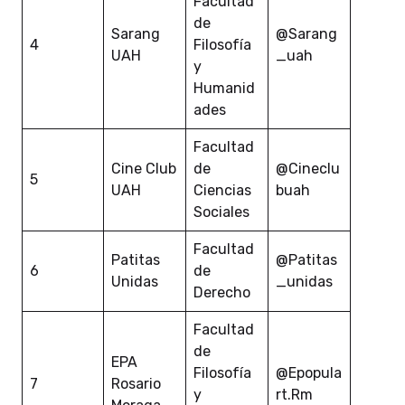
Facultad
de
Sarang
@Sarang
4
Filosofía
UAH
_uah
y
Humanid
ades
Facultad
Cine Club
de
@Cineclu
5
UAH
Ciencias
buah
Sociales
Facultad
Patitas
@Patitas
6
de
Unidas
_unidas
Derecho
Facultad
de
EPA
Filosofía
@Epopula
7
Rosario
y
rt.Rm