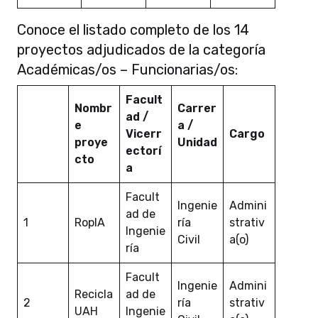
Conoce el listado completo de los 14
proyectos adjudicados de la categoría
Académicas/os – Funcionarias/os:
Facult
Nombr
Carrer
ad /
e
a /
Vicerr
Cargo
proye
Unidad
ectorí
cto
a
Facult
Ingenie
Admini
ad de
1
RopIA
ría
strativ
Ingenie
Civil
a(o)
ría
Facult
Ingenie
Admini
Recicla
ad de
2
ría
strativ
UAH
Ingenie