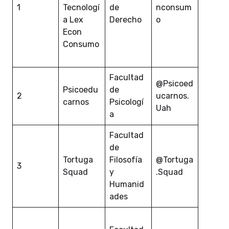
1
Tecnologí
de
nconsum
a Lex
Derecho
o
Econ
Consumo
Facultad
@Psicoed
Psicoedu
de
2
ucarnos.
carnos
Psicologí
Uah
a
Facultad
de
Tortuga
Filosofía
@Tortuga
3
Squad
y
.Squad
Humanid
ades