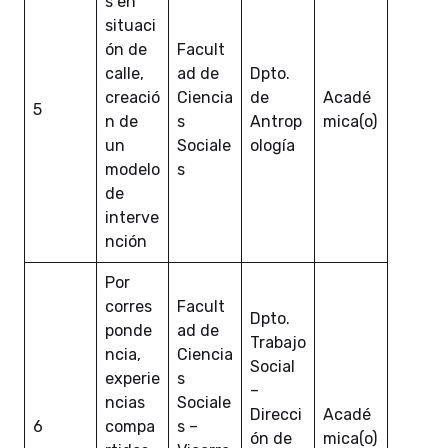
s en
situaci
ón de
Facult
calle,
ad de
Dpto.
creació
Ciencia
de
Acadé
5
n de
s
Antrop
mica(o)
un
Sociale
ología
modelo
s
de
interve
nción
Por
corres
Facult
Dpto.
ponde
ad de
Trabajo
ncia,
Ciencia
Social
experie
s
–
ncias
Sociale
Direcci
Acadé
6
compa
s –
ón de
mica(o)