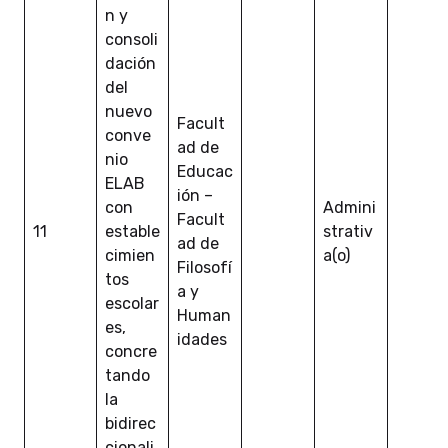
n y
consoli
dación
del
nuevo
Facult
conve
ad de
nio
Educac
ELAB
ión –
con
Admini
Facult
11
estable
strativ
ad de
cimien
a(o)
Filosofí
tos
a y
escolar
Human
es,
idades
concre
tando
la
bidirec
cionali