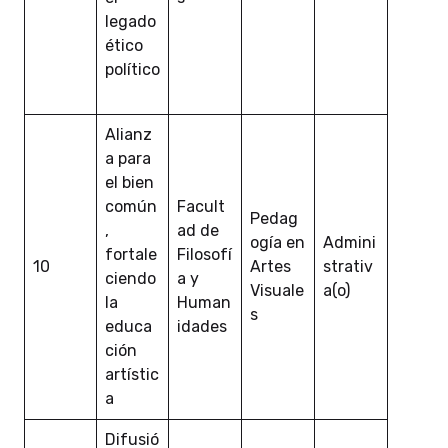
legado
ético
político
Alianz
a para
el bien
común
Facult
Pedag
,
ad de
ogía en
Admini
fortale
Filosofí
10
Artes
strativ
ciendo
a y
Visuale
a(o)
la
Human
s
educa
idades
ción
artístic
a
Difusió