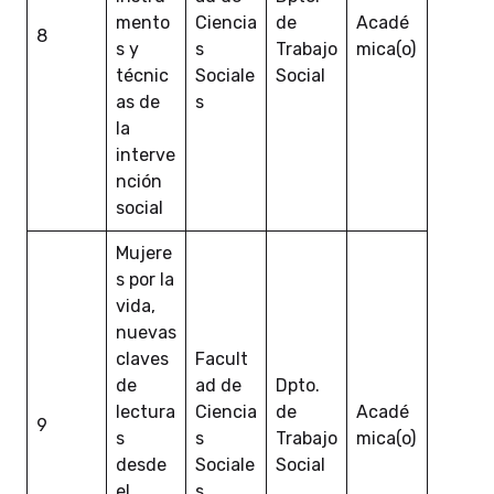
mento
Ciencia
de
Acadé
8
s y
s
Trabajo
mica(o)
técnic
Sociale
Social
as de
s
la
interve
nción
social
Mujere
s por la
vida,
nuevas
claves
Facult
de
ad de
Dpto.
lectura
Ciencia
de
Acadé
9
s
s
Trabajo
mica(o)
desde
Sociale
Social
el
s