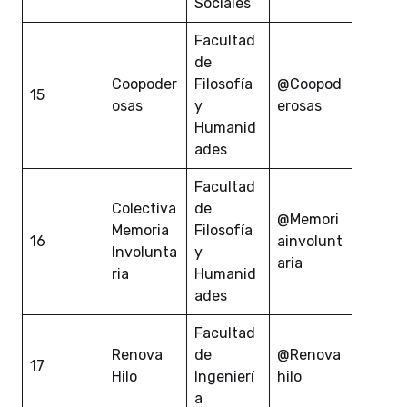
Sociales
Facultad
de
Coopoder
Filosofía
@Coopod
15
osas
y
erosas
Humanid
ades
Facultad
Colectiva
de
@Memori
Memoria
Filosofía
16
ainvolunt
Involunta
y
aria
ria
Humanid
ades
Facultad
Renova
de
@Renova
17
Hilo
Ingenierí
hilo
a