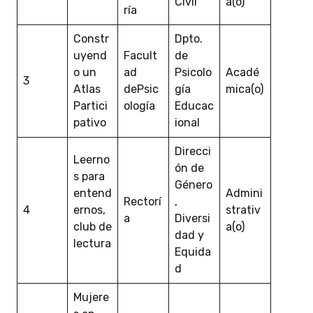
Civil
a(o)
ría
Constr
Dpto.
uyend
Facult
de
o un
ad
Psicolo
Acadé
3
Atlas
dePsic
gía
mica(o)
Partici
ología
Educac
pativo
ional
Direcci
Leerno
ón de
s para
Género
entend
Admini
Rectorí
,
4
ernos,
strativ
a
Diversi
club de
a(o)
dad y
lectura
Equida
d
Mujere