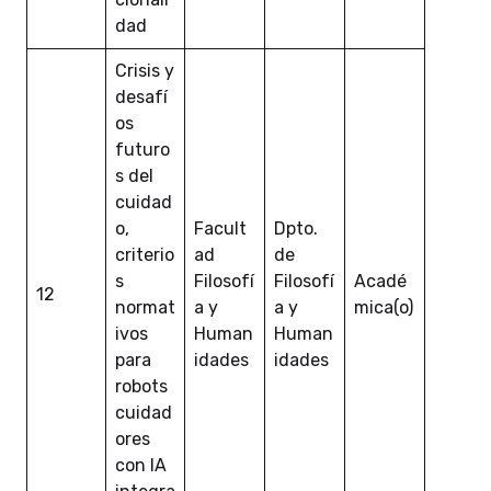
dad
Crisis y
desafí
os
futuro
s del
cuidad
o,
Facult
Dpto.
criterio
ad
de
s
Filosofí
Filosofí
Acadé
12
normat
a y
a y
mica(o)
ivos
Human
Human
para
idades
idades
robots
cuidad
ores
con IA