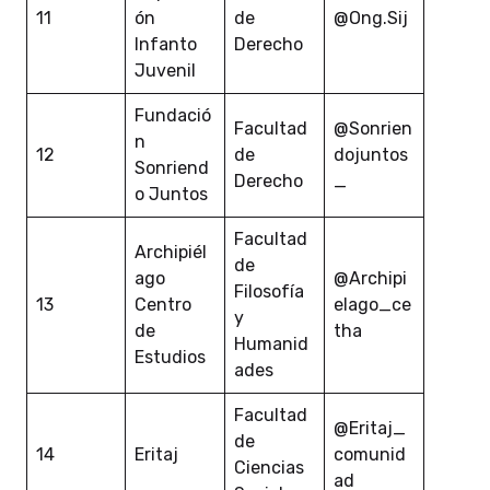
11
ón
de
@Ong.Sij
Infanto
Derecho
Juvenil
Fundació
Facultad
@Sonrien
n
12
de
dojuntos
Sonriend
Derecho
_
o Juntos
Facultad
Archipiél
de
ago
@Archipi
Filosofía
13
Centro
elago_ce
y
de
tha
Humanid
Estudios
ades
Facultad
@Eritaj_
de
14
Eritaj
comunid
Ciencias
ad