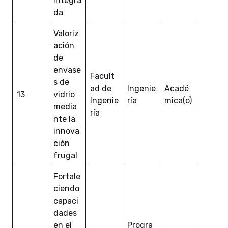
integra
da
Valoriz
ación
de
envase
Facult
s de
ad de
Ingenie
Acadé
13
vidrio
Ingenie
ría
mica(o)
media
ría
nte la
innova
ción
frugal
Fortale
ciendo
capaci
dades
en el
Progra