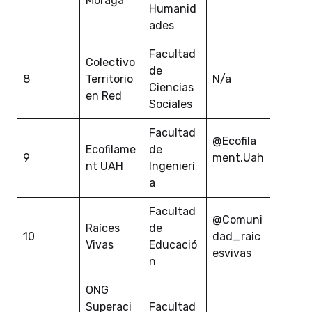
Moraga
Humanid
ades
Facultad
Colectivo
de
8
Territorio
N/a
Ciencias
en Red
Sociales
Facultad
@Ecofila
Ecofilame
de
9
ment.Uah
nt UAH
Ingenierí
a
Facultad
@Comuni
Raíces
de
10
dad_raic
Vivas
Educació
esvivas
n
ONG
Superaci
Facultad