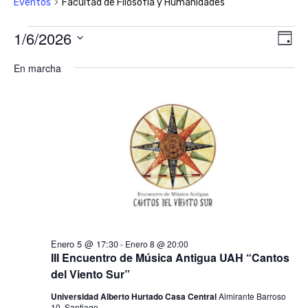
Eventos
Facultad de Filosofía y Humanidades
Eventos
1/6/2026
Nav
Na
Día
de
en
Seleccionar
de
En marcha
vis
fecha.
Enero
vis
de
6,
Ev
2026
Enero 5 @ 17:30
-
Enero 8 @ 20:00
III Encuentro de Música Antigua UAH “Cantos
del Viento Sur”
Universidad Alberto Hurtado Casa Central
Almirante Barroso
10, Santiago