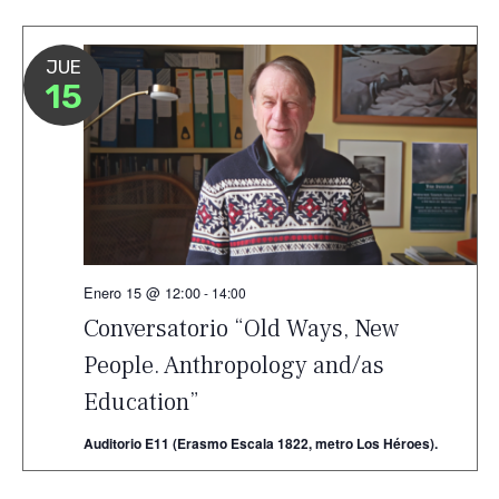
vis
de
Ev
JUE
15
Enero 15 @ 12:00
-
14:00
Conversatorio “Old Ways, New
People. Anthropology and/as
Education”
Auditorio E11 (Erasmo Escala 1822, metro Los Héroes).