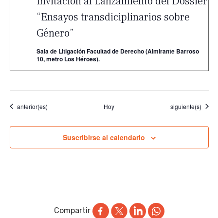
Invitación al Lanzamiento del Dossier
“Ensayos transdiciplinarios sobre
Género”
Sala de Litigación Facultad de Derecho (Almirante Barroso
10, metro Los Héroes).
Eventos
Eventos
anterior(es)
Hoy
siguiente(s)
Suscribirse al calendario
Compartir