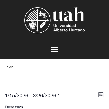
Inicio
Eventos
1/15/2026
 - 
3/26/2026
Nav
Na
Lista
de
Seleccionar
de
Enero 2026
vis
fecha.