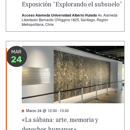
Exposición “Explorando el subsuelo”
Acceso Alameda Universidad Alberto Hutado
Av. Alameda
Libertador Bernardo O'Higgins 1825, Santiago, Región
Metropolitana, Chile
MAR
24
Destacado
Marzo 24 @ 12:00
-
13:30
«La sábana: arte, memoria y
derechos humanos»