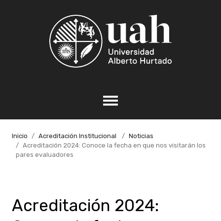
Inicio
Acreditación Institucional
Noticias
Acreditación 2024: Conoce la fecha en que nos visitarán los
pares evaluadores
Acreditación 2024: