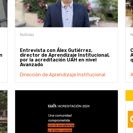
Entrevista con Álex Gutiérrez,
C
n
director de Aprendizaje Institucional,
A
por la acreditación UAH en nivel
q
Avanzado
Dirección de Aprendizaje Institucional
A