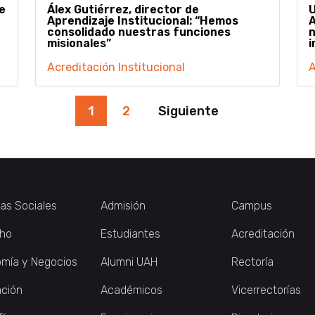
e
Álex Gutiérrez, director de
Aprendizaje Institucional: “Hemos
A
consolidado nuestras funciones
n
misionales”
i
Acreditación Institucional
A
1
2
Siguiente
ias Sociales
Admisión
Campus
ho
Estudiantes
Acreditación
mía y Negocios
Alumni UAH
Rectoría
ción
Académicos
Vicerrectorías