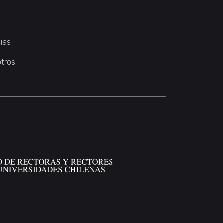
ias
otros