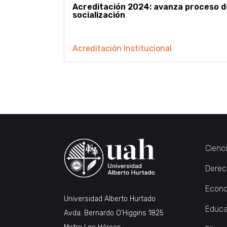
Acreditación 2024: avanza proceso d
socialización
Acreditación Institucional
Paginación
de
entradas
Cienc
Derec
Econo
Universidad Alberto Hurtado
Educa
Avda. Bernardo O’Higgins 1825