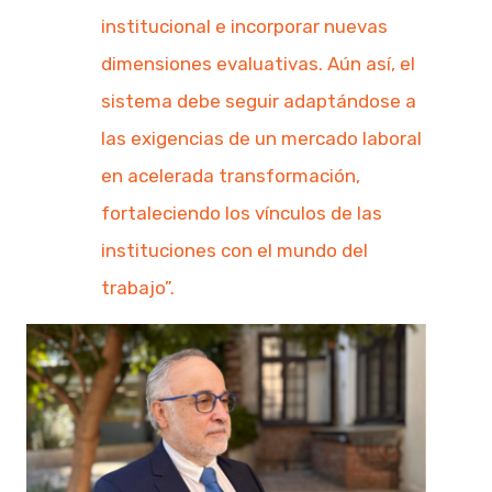
institucional e incorporar nuevas
dimensiones evaluativas. Aún así, el
sistema debe seguir adaptándose a
las exigencias de un mercado laboral
en acelerada transformación,
fortaleciendo los vínculos de las
instituciones con el mundo del
trabajo”.