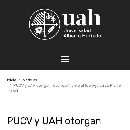
Inicio
Noticias
PUCV y UAH otorgan reconocimiento al teólogo suizo Pierre
Gisel
PUCV y UAH otorgan