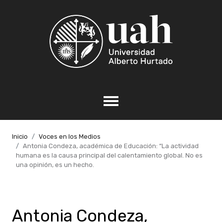
Inicio
Voces en los Medios
Antonia Condeza, académica de Educación: “La actividad
humana es la causa principal del calentamiento global. No es
una opinión, es un hecho.
Antonia Condeza,