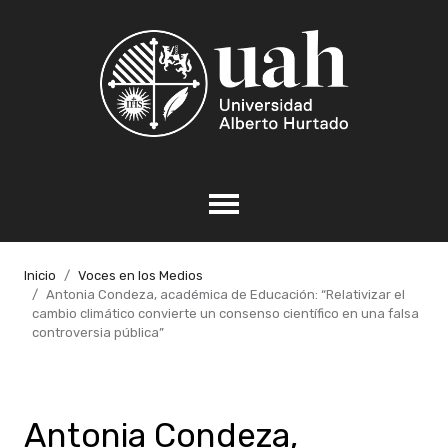
Inicio
Voces en los Medios
Antonia Condeza, académica de Educación: “Relativizar el
cambio climático convierte un consenso científico en una falsa
controversia pública”
Antonia Condeza,