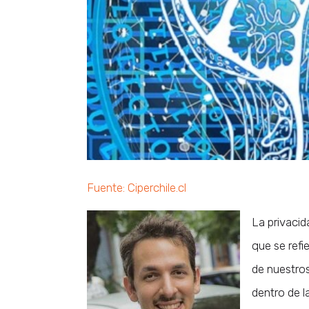
Fuente: Ciperchile.cl
La privacid
que se refi
de nuestro
dentro de l