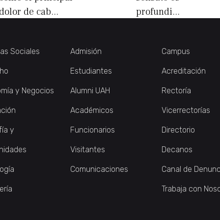
dolor de cab...
profundi...
ias Sociales
Admisión
Campus
ho
Estudiantes
Acreditación
mía y Negocios
Alumni UAH
Rectoría
ción
Académicos
Vicerrectorías
fía y
Funcionarios
Directorio
nidades
Visitantes
Decanos
logía
Comunicaciones
Canal de Denunc
ería
Trabaja con Nos