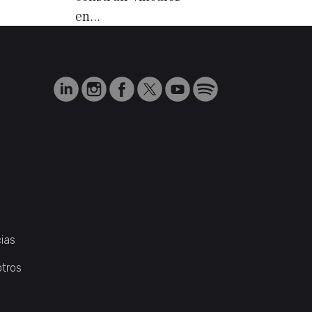
en...
ias
otros