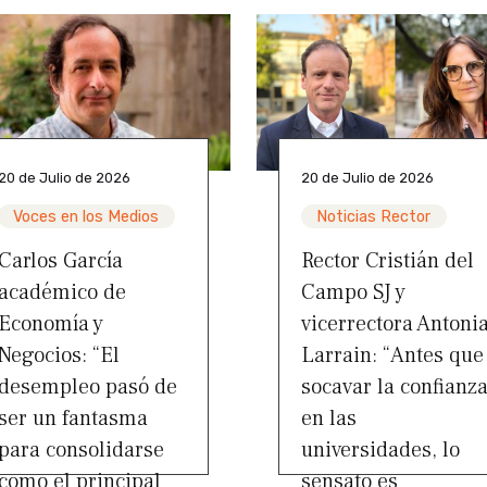
20 de Julio de 2026
20 de Julio de 2026
Voces en los Medios
Noticias Rector
Carlos García
Rector Cristián del
académico de
Campo SJ y
Economía y
vicerrectora Antoni
Negocios: “El
Larrain: “Antes que
desempleo pasó de
socavar la confianz
ser un fantasma
en las
para consolidarse
universidades, lo
como el principal
sensato es