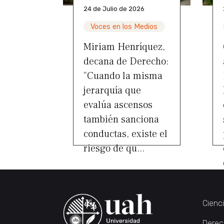
24 de Julio de 2026
Voces en los Medios
Miriam Henríquez,
decana de Derecho:
“Cuando la misma
jerarquía que
evalúa ascensos
también sanciona
conductas, existe el
riesgo de qu...
Cienc
Derec