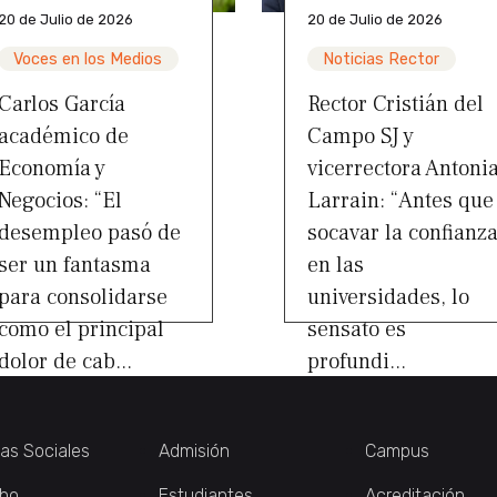
20 de Julio de 2026
20 de Julio de 2026
Voces en los Medios
Noticias Rector
Carlos García
Rector Cristián del
académico de
Campo SJ y
Economía y
vicerrectora Antoni
Negocios: “El
Larrain: “Antes que
desempleo pasó de
socavar la confianz
ser un fantasma
en las
para consolidarse
universidades, lo
como el principal
sensato es
dolor de cab...
profundi...
ias Sociales
Admisión
Campus
ho
Estudiantes
Acreditación