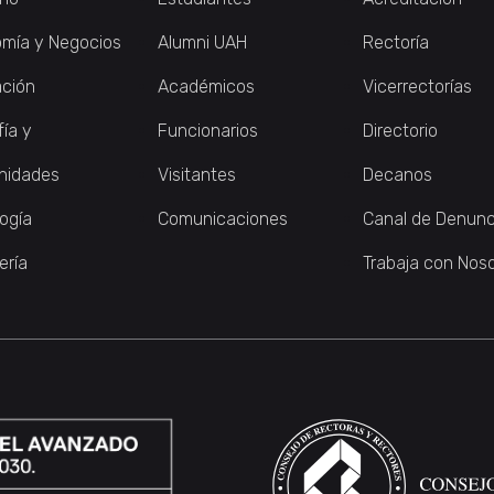
mía y Negocios
Alumni UAH
Rectoría
ción
Académicos
Vicerrectorías
fía y
Funcionarios
Directorio
nidades
Visitantes
Decanos
logía
Comunicaciones
Canal de Denunc
ería
Trabaja con Nos