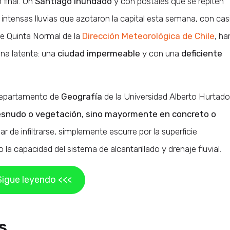
final. Un
Santiago inundado
y con postales que se repiten
s intensas lluvias que azotaron la capital esta semana, con cas
de Quinta Normal de la
Dirección Meteorológica de Chile
, ha
na latente: una
ciudad impermeable
y con una
deficiente
 Departamento de
Geografía
de la Universidad Alberto Hurtado
desnudo o vegetación, sino mayormente en concreto o
ar de infiltrarse, simplemente escurre por la superficie
la capacidad del sistema de alcantarillado y drenaje fluvial.
Sigue leyendo <<<
s