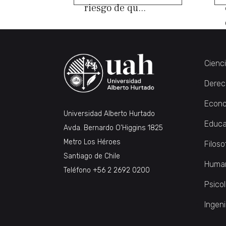
riesgo de qu...
Cienc
Derec
Econo
Universidad Alberto Hurtado
Educa
Avda. Bernardo O’Higgins 1825
Metro Los Héroes
Filoso
Santiago de Chile
Huma
Teléfono
+56 2 2692 0200
Psico
Ingeni