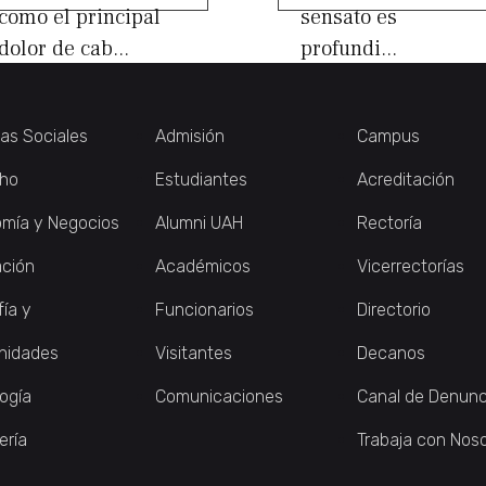
como el principal
sensato es
dolor de cab...
profundi...
ias Sociales
Admisión
Campus
ho
Estudiantes
Acreditación
mía y Negocios
Alumni UAH
Rectoría
ción
Académicos
Vicerrectorías
fía y
Funcionarios
Directorio
nidades
Visitantes
Decanos
logía
Comunicaciones
Canal de Denunc
ería
Trabaja con Nos