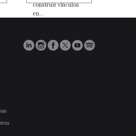
construir vínculos
en...
ias
otros