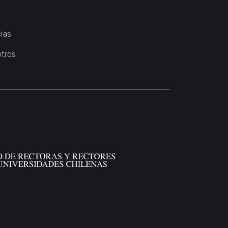
ias
otros