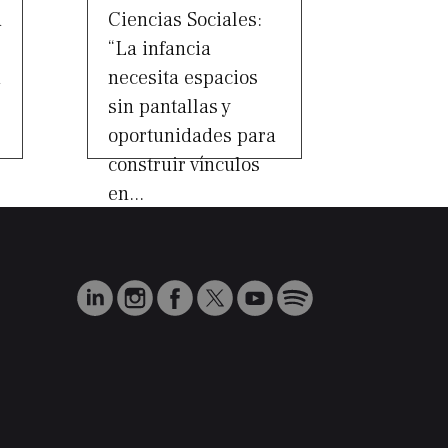
a
Ciencias Sociales:
“La infancia
a
necesita espacios
sin pantallas y
oportunidades para
construir vínculos
en...