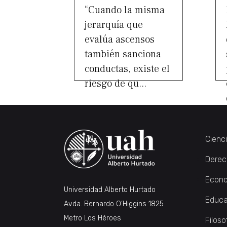
“Cuando la misma
jerarquía que
evalúa ascensos
también sanciona
conductas, existe el
riesgo de qu...
Cienc
Derec
Econo
Universidad Alberto Hurtado
Educa
Avda. Bernardo O’Higgins 1825
Metro Los Héroes
Filoso