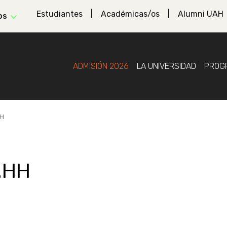
Estudiantes
Académicas/os
Alumni UAH
os
ADMISIÓN 2026
LA UNIVERSIDAD
PROG
HH
.HH