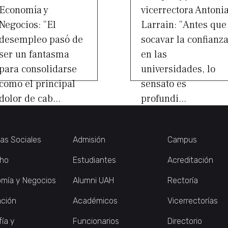
Economía y
vicerrectora Antoni
Negocios: “El
Larrain: “Antes que
desempleo pasó de
socavar la confianz
ser un fantasma
en las
para consolidarse
universidades, lo
como el principal
sensato es
dolor de cab...
profundi...
ias Sociales
Admisión
Campus
ho
Estudiantes
Acreditación
mía y Negocios
Alumni UAH
Rectoría
ción
Académicos
Vicerrectorías
fía y
Funcionarios
Directorio