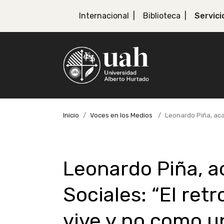
Internacional
Biblioteca
Servici
Inicio
Voces en los Medios
Leonardo Piña, aca
Leonardo Piña, a
Sociales: “El ret
vive y no como u