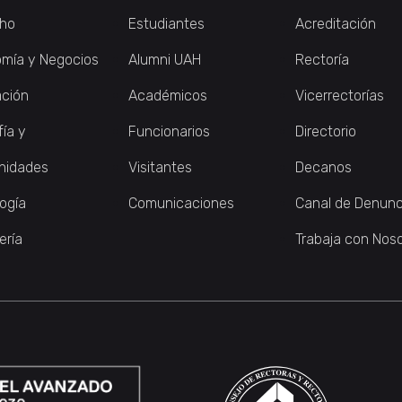
ho
Estudiantes
Acreditación
mía y Negocios
Alumni UAH
Rectoría
ción
Académicos
Vicerrectorías
fía y
Funcionarios
Directorio
nidades
Visitantes
Decanos
logía
Comunicaciones
Canal de Denunc
ería
Trabaja con Nos