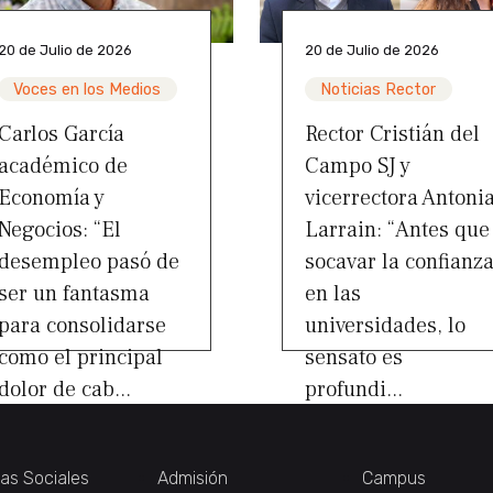
20 de Julio de 2026
20 de Julio de 2026
Voces en los Medios
Noticias Rector
Carlos García
Rector Cristián del
académico de
Campo SJ y
Economía y
vicerrectora Antoni
Negocios: “El
Larrain: “Antes que
desempleo pasó de
socavar la confianz
ser un fantasma
en las
para consolidarse
universidades, lo
como el principal
sensato es
dolor de cab...
profundi...
ias Sociales
Admisión
Campus