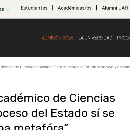
Estudiantes
Académicas/os
Alumni UAH
os
ADMISIÓN 2026
LA UNIVERSIDAD
PROG
démico de Ciencias Sociales: “El retroceso del Estado sí se vive y no c
cadémico de Ciencias
roceso del Estado sí se
na metafóra”