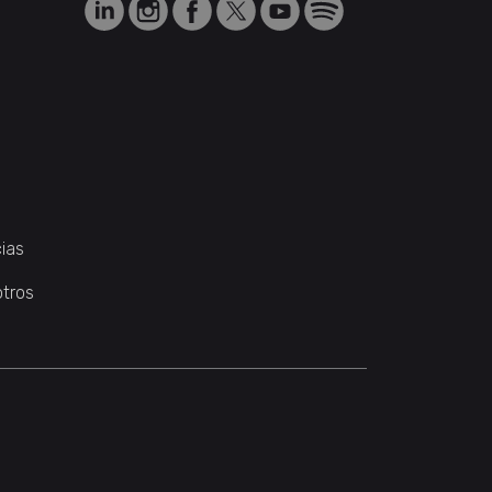
ias
otros