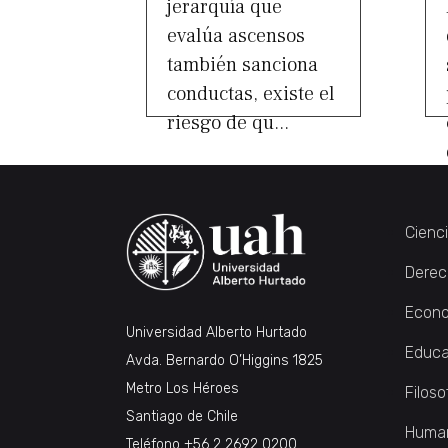
jerarquía que
evalúa ascensos
también sanciona
conductas, existe el
riesgo de qu...
Cienc
Derec
Econo
Universidad Alberto Hurtado
Educa
Avda. Bernardo O’Higgins 1825
Metro Los Héroes
Filoso
Santiago de Chile
Huma
Teléfono
+56 2 2692 0200