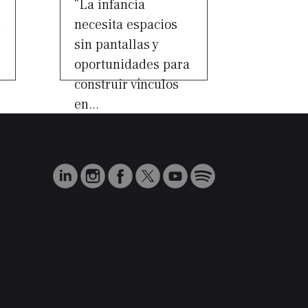
“La infancia
a
necesita espacios
sin pantallas y
oportunidades para
construir vínculos
en...