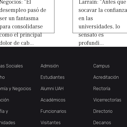
Negocios: “El
Larrain: “Antes que
desempleo pasó de
socavar la confianz
ser un fantasma
en las
para consolidarse
universidades, lo
como el principal
sensato es
dolor de cab...
profundi...
ias Sociales
Admisión
Campus
ho
Estudiantes
Acreditación
mía y Negocios
Alumni UAH
Rectoría
ción
Académicos
Vicerrectorías
fía y
Funcionarios
Directorio
nidades
Visitantes
Decanos