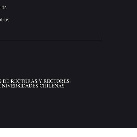
ias
otros