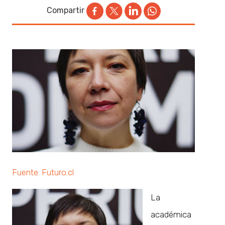
Compartir
Fuente: Futuro.cl
La
académica