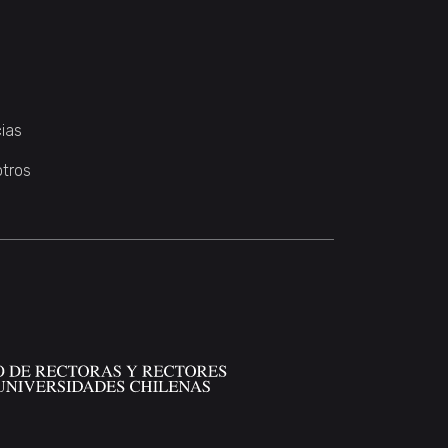
ias
otros