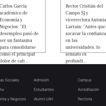
Carlos García
Rector Cristián del
académico de
Campo SJ y
Economía y
vicerrectora Antoni
Negocios: “El
Larrain: “Antes que
desempleo pasó de
socavar la confianz
ser un fantasma
en las
para consolidarse
universidades, lo
como el principal
sensato es
dolor de cab...
profundi...
ias Sociales
Admisión
Campus
ho
Estudiantes
Acreditación
mía y Negocios
Alumni UAH
Rectoría