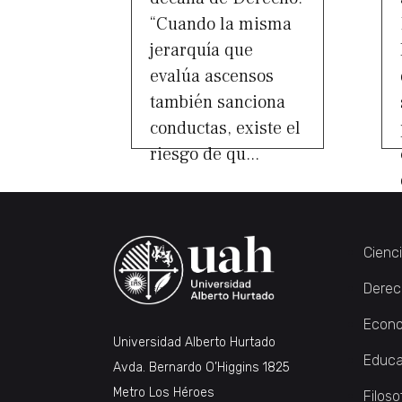
“Cuando la misma
jerarquía que
evalúa ascensos
también sanciona
conductas, existe el
riesgo de qu...
Cienc
Derec
Econo
Universidad Alberto Hurtado
Educa
Avda. Bernardo O’Higgins 1825
Metro Los Héroes
Filoso