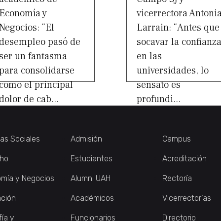
Economía y
vicerrectora Antoni
Negocios: “El
Larrain: “Antes que
desempleo pasó de
socavar la confianz
ser un fantasma
en las
para consolidarse
universidades, lo
como el principal
sensato es
dolor de cab...
profundi...
ias Sociales
Admisión
Campus
ho
Estudiantes
Acreditación
mía y Negocios
Alumni UAH
Rectoría
ción
Académicos
Vicerrectorías
fía y
Funcionarios
Directorio