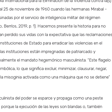
ternacional para la Eliminación de la Violencia contra la(s)
ta al 25 de noviembre de 1960 cuando las hermanas Mirabal -
inadas por el servicio de inteligencia militar del régimen
o, Berríos, 2019, p. 1). Hacemos presente la historia para no
han perdido sus vidas con la expectativa que las reclamacione
nstituciones de Estado para erradicar las violencias en el
las instituciones están impregnadas de patriarcado y
lmente el mandato hegemónico masculinista. “Este flagelo
ólica, lo que significa excluir, minimizar, clausurar, negar,
r la misoginia activada como una máquina que no se detiene”
ulinista del poder se esparce y propaga como una peste
 porque la ejecución de las leyes son blandas o, también