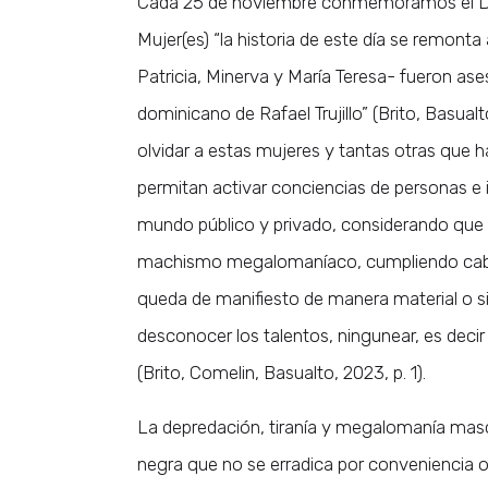
Cada 25 de noviembre conmemoramos el Día In
Mujer(es) “la historia de este día se remon
Patricia, Minerva y María Teresa- fueron ases
dominicano de Rafael Trujillo” (Brito, Basualt
olvidar a estas mujeres y tantas otras que 
permitan activar conciencias de personas e i
mundo público y privado, considerando que 
machismo megalomaníaco, cumpliendo caba
queda de manifiesto de manera material o simb
desconocer los talentos, ningunear, es deci
(Brito, Comelin, Basualto, 2023, p. 1).
La depredación, tiranía y megalomanía masc
negra que no se erradica por conveniencia o