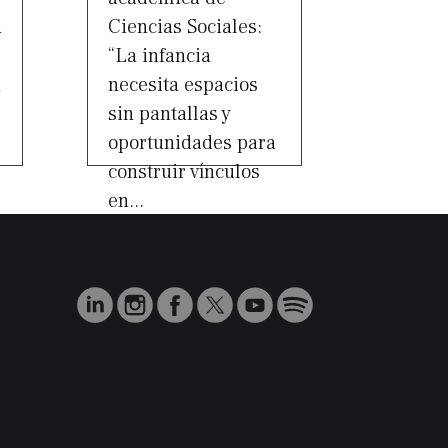
a
Ciencias Sociales:
“La infancia
a
necesita espacios
sin pantallas y
oportunidades para
construir vínculos
en...