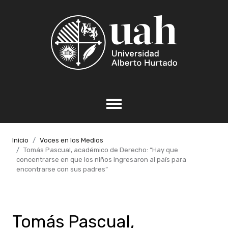
Inicio
Voces en los Medios
Tomás Pascual, académico de Derecho: “Hay que
concentrarse en que los niños ingresaron al país para
encontrarse con sus padres”
Tomás Pascual,