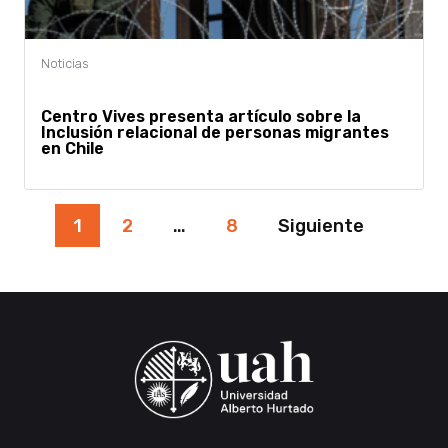
Centro Vives presenta artículo sobre la
Inclusión relacional de personas migrantes
en Chile
Paginación
1
2
…
8
Siguiente
de
entradas