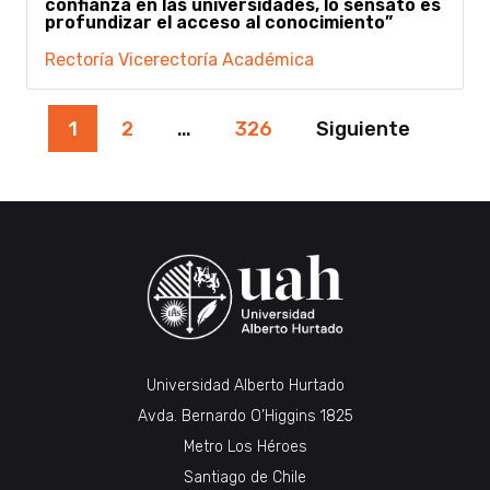
confianza en las universidades, lo sensato es
profundizar el acceso al conocimiento”
Rectoría
Vicerectoría Académica
Paginación
1
2
…
326
Siguiente
de
entradas
Universidad Alberto Hurtado
Avda. Bernardo O’Higgins 1825
Metro Los Héroes
Santiago de Chile