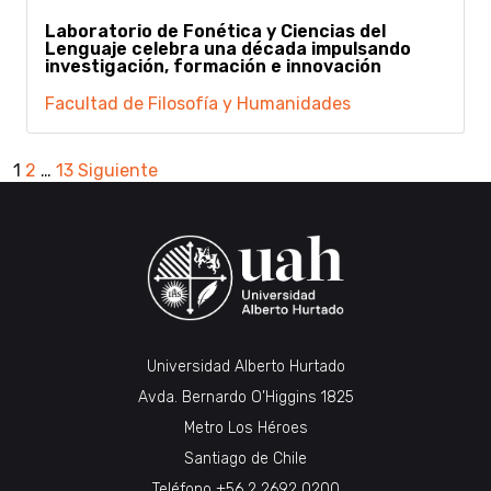
Laboratorio de Fonética y Ciencias del
Lenguaje celebra una década impulsando
investigación, formación e innovación
Facultad de Filosofía y Humanidades
Paginación
1
2
…
13
Siguiente
de
entradas
Universidad Alberto Hurtado
Avda. Bernardo O’Higgins 1825
Metro Los Héroes
Santiago de Chile
Teléfono
+56 2 2692 0200