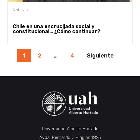
Chile en una encrucijada social y
constitucional… ¿Cómo continuar?
Paginación
1
2
…
4
Siguiente
de
entradas
Universidad Alberto Hurtado
Avda. Bernardo O’Higgins 1825