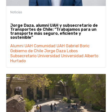
Jorge Daza, alumni UAH y subsecretario de
Transportes de Chile: “Trabajamos para un
transporte más seguro, eficiente y
sostenible”
Alumni UAH
Comunidad UAH
Gabriel Boric
Gobierno de Chile
Jorge Daza Lobos
Subsecretario
Universidad
Universidad Alberto
Hurtado