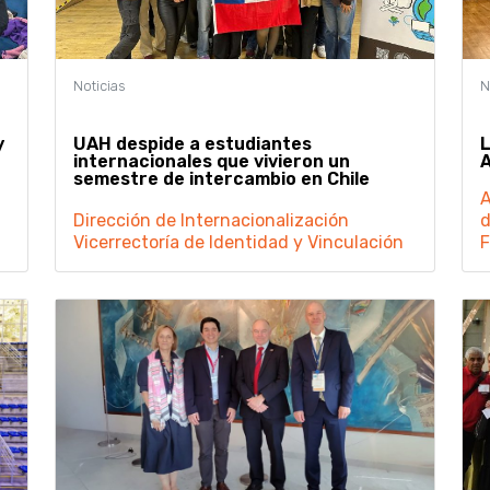
y
UAH despide a estudiantes
L
internacionales que vivieron un
A
semestre de intercambio en Chile
Dirección de Internacionalización
d
Vicerrectoría de Identidad y Vinculación
F