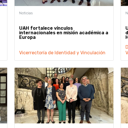
UAH fortalece vínculos
U
internacionales en misión académica a
d
Europa
D
Vicerrectoría de Identidad y Vinculación
V