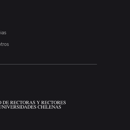
ias
otros