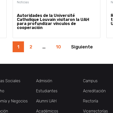
Autoridades de la Université
R
Catholique Louvain visitaron la UAH
t
para profundizar vínculos de
U
cooperación
1
2
…
10
Siguiente
ias Sociales
Admisión
Campus
ho
Estudiantes
Acreditación
mía y Negocios
Alumni UAH
Rectoría
ción
Académicos
Vicerrectorías