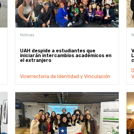
UAH despide a estudiantes que
V
iniciarán intercambios académicos en
L
el extranjero
D
Vicerrectoría de Identidad y Vinculación
V