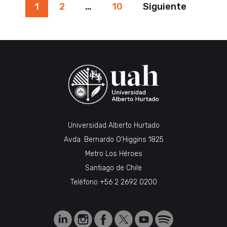
Paginación
1
2
…
10
Siguiente
de
entradas
Universidad Alberto Hurtado
Avda. Bernardo O’Higgins 1825
Metro Los Héroes
Santiago de Chile
Teléfono
+56 2 2692 0200