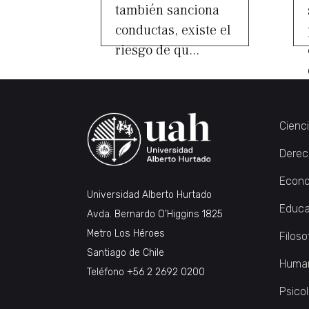
también sanciona
conductas, existe el
riesgo de qu...
Cienc
Derec
Econo
Universidad Alberto Hurtado
Educa
Avda. Bernardo O’Higgins 1825
Metro Los Héroes
Filoso
Santiago de Chile
Huma
Teléfono
+56 2 2692 0200
Psico