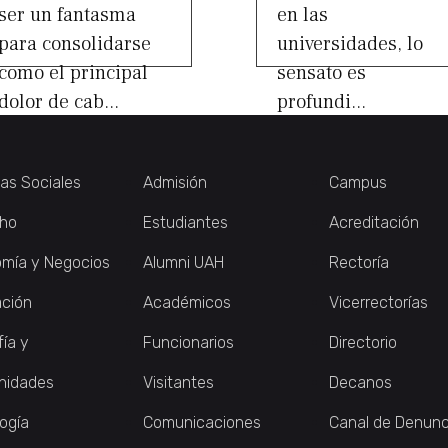
ser un fantasma
en las
para consolidarse
universidades, lo
como el principal
sensato es
dolor de cab...
profundi...
ias Sociales
Admisión
Campus
ho
Estudiantes
Acreditación
mía y Negocios
Alumni UAH
Rectoría
ción
Académicos
Vicerrectorías
fía y
Funcionarios
Directorio
nidades
Visitantes
Decanos
logía
Comunicaciones
Canal de Denunc