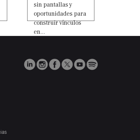
sin pantallas y
oportunidades para
construir vínculos
en...
ias