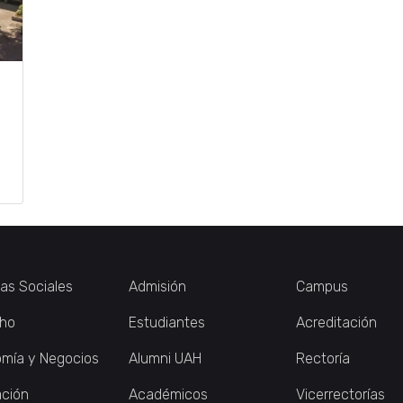
ias Sociales
Admisión
Campus
ho
Estudiantes
Acreditación
mía y Negocios
Alumni UAH
Rectoría
ción
Académicos
Vicerrectorías