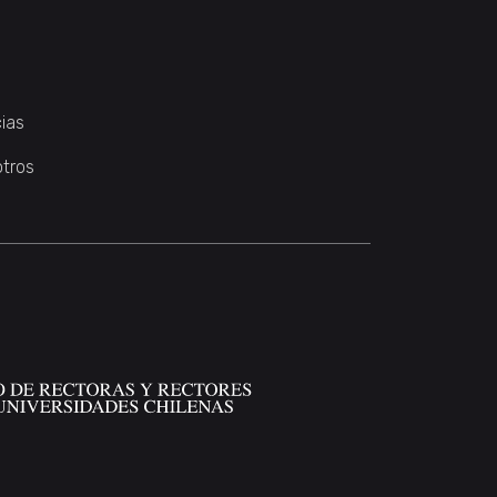
ias
otros