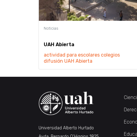
UAH Abierta
actividad para escolares
colegios
difusión
UAH Abierta
Cienc
Derec
Econo
Universidad Alberto Hurtado
Educa
Avda. Bernardo O’Higgins 1825