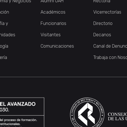
mía y Negocios
Alumni UAH
Rectoría
ción
Académicos
Vicerrectorías
fía y
Funcionarios
Directorio
nidades
Visitantes
Decanos
logía
Comunicaciones
Canal de Denunc
ería
Trabaja con Nos