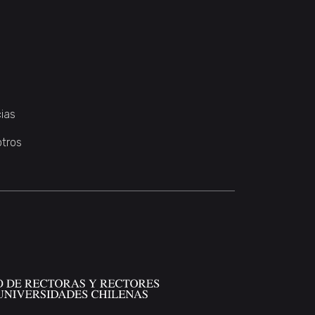
ias
otros