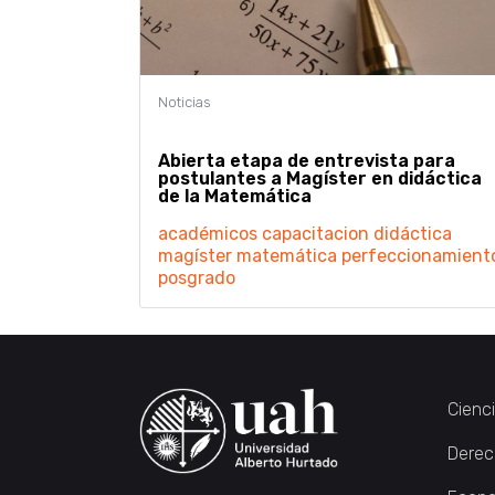
Abierta etapa de entrevista para
postulantes a Magíster en didáctica
de la Matemática
académicos
capacitacion
didáctica
magíster
matemática
perfeccionamient
posgrado
Cienc
Derec