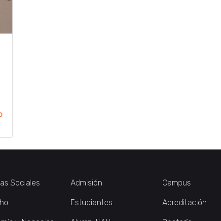
o
ias Sociales
Admisión
Campus
ho
Estudiantes
Acreditación