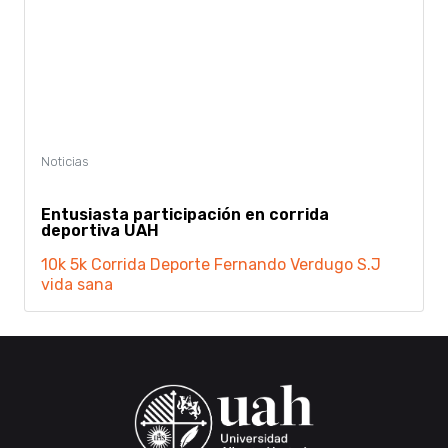
Entusiasta participación en corrida
deportiva UAH
10k
5k
Corrida
Deporte
Fernando Verdugo S.J
vida sana