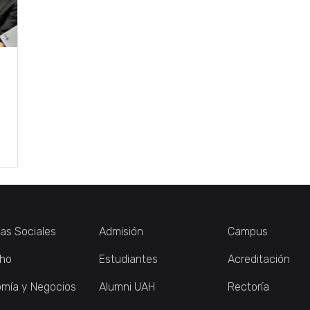
ias Sociales
Admisión
Campus
ho
Estudiantes
Acreditación
mía y Negocios
Alumni UAH
Rectoría