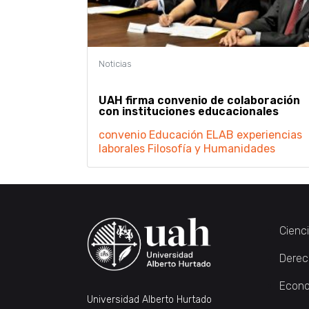
UAH firma convenio de colaboración
con instituciones educacionales
convenio
Educación
ELAB
experiencias
laborales
Filosofía y Humanidades
Cienc
Derec
Econo
Universidad Alberto Hurtado