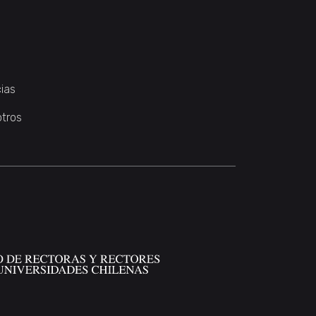
ias
otros